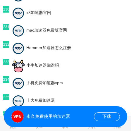
230
x8加速器官网
231
mac加速器免费版官网
232
Hammer加速器怎么注册
233
小牛加速器靠谱吗
234
手机免费加速器vpm
235
十大免费加速器
236
永久免费使用的加速器
下载
国外vp加速器
首页
安卓
苹果
排行
推荐