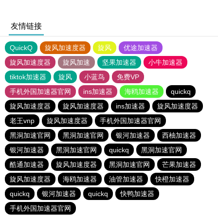
友情链接
QuickQ
旋风加速度器
旋风
优途加速器
旋风加速度器
旋风加速
坚果加速器
小牛加速器
tiktok加速器
旋风
小蓝鸟
免费VP
手机外国加速器官网
ins加速器
海鸥加速器
quickq
旋风加速度器
旋风加速度器
ins加速器
旋风加速度器
老王vnp
旋风加速度器
手机外国加速器官网
黑洞加速官网
黑洞加速官网
银河加速器
西柚加速器
银河加速器
黑洞加速官网
quickq
黑洞加速官网
酷通加速器
旋风加速度器
黑洞加速官网
芒果加速器
旋风加速度器
海鸥加速器
油管加速器
快橙加速器
quickq
银河加速器
quickq
快鸭加速器
手机外国加速器官网