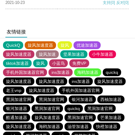
2021-10-23
支持
[0]
反对
[0]
友情链接
QuickQ
旋风加速度器
旋风
优途加速器
旋风加速度器
旋风加速
坚果加速器
小牛加速器
tiktok加速器
旋风
小蓝鸟
免费VP
手机外国加速器官网
ins加速器
海鸥加速器
quickq
旋风加速度器
旋风加速度器
ins加速器
旋风加速度器
老王vnp
旋风加速度器
手机外国加速器官网
黑洞加速官网
黑洞加速官网
银河加速器
西柚加速器
银河加速器
黑洞加速官网
quickq
黑洞加速官网
酷通加速器
旋风加速度器
黑洞加速官网
芒果加速器
旋风加速度器
海鸥加速器
油管加速器
快橙加速器