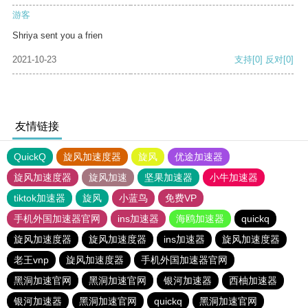
游客
Shriya sent you a frien
2021-10-23
支持
[0]
反对
[0]
友情链接
QuickQ
旋风加速度器
旋风
优途加速器
旋风加速度器
旋风加速
坚果加速器
小牛加速器
tiktok加速器
旋风
小蓝鸟
免费VP
手机外国加速器官网
ins加速器
海鸥加速器
quickq
旋风加速度器
旋风加速度器
ins加速器
旋风加速度器
老王vnp
旋风加速度器
手机外国加速器官网
黑洞加速官网
黑洞加速官网
银河加速器
西柚加速器
银河加速器
黑洞加速官网
quickq
黑洞加速官网