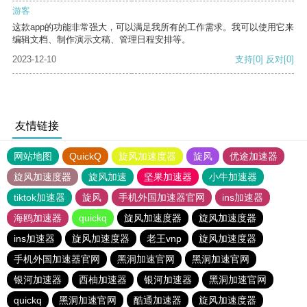
游客
这款app的功能非常强大，可以满足我所有的工作需求。我可以使用它来
编辑文档、制作演示文稿、管理日程安排等。
2023-12-10
支持
[0]
反对
[0]
友情链接
网站地图
QuickQ
旋风加速度器
旋风
优途加速器
旋风加速度器
旋风加速
坚果加速器
小牛加速器
tiktok加速器
旋风
手机外国加速器官网
ins加速器
海鸥加速器
quickq
旋风加速度器
旋风加速度器
ins加速器
旋风加速度器
老王vnp
旋风加速度器
手机外国加速器官网
黑洞加速官网
黑洞加速官网
银河加速器
西柚加速器
银河加速器
黑洞加速官网
quickq
黑洞加速官网
酷通加速器
旋风加速度器