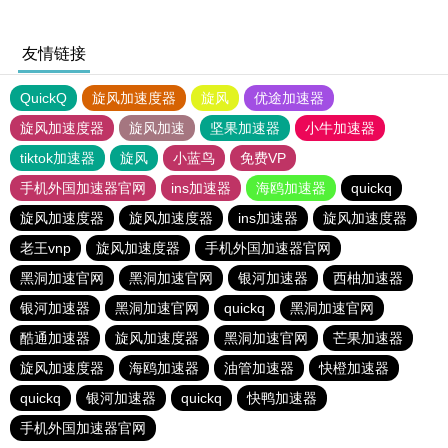
友情链接
QuickQ
旋风加速度器
旋风
优途加速器
旋风加速度器
旋风加速
坚果加速器
小牛加速器
tiktok加速器
旋风
小蓝鸟
免费VP
手机外国加速器官网
ins加速器
海鸥加速器
quickq
旋风加速度器
旋风加速度器
ins加速器
旋风加速度器
老王vnp
旋风加速度器
手机外国加速器官网
黑洞加速官网
黑洞加速官网
银河加速器
西柚加速器
银河加速器
黑洞加速官网
quickq
黑洞加速官网
酷通加速器
旋风加速度器
黑洞加速官网
芒果加速器
旋风加速度器
海鸥加速器
油管加速器
快橙加速器
quickq
银河加速器
quickq
快鸭加速器
手机外国加速器官网