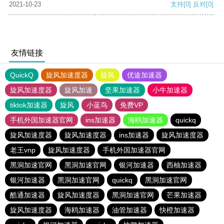
2021-10-23
支持
[0]
反对
[0]
友情链接
QuickQ
旋风加速度器
旋风
优途加速器
旋风加速度器
旋风加速
坚果加速器
小牛加速器
tiktok加速器
旋风
小蓝鸟
免费VP
手机外国加速器官网
ins加速器
海鸥加速器
quickq
旋风加速度器
旋风加速度器
ins加速器
旋风加速度器
老王vnp
旋风加速度器
手机外国加速器官网
黑洞加速官网
黑洞加速官网
银河加速器
西柚加速器
银河加速器
黑洞加速官网
quickq
黑洞加速官网
酷通加速器
旋风加速度器
黑洞加速官网
芒果加速器
旋风加速度器
海鸥加速器
油管加速器
快橙加速器