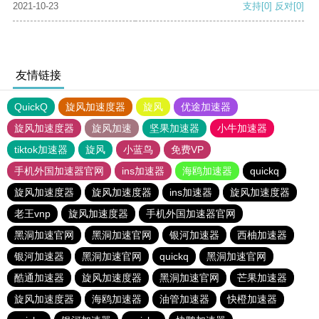
2021-10-23
支持
[0]
反对
[0]
友情链接
QuickQ
旋风加速度器
旋风
优途加速器
旋风加速度器
旋风加速
坚果加速器
小牛加速器
tiktok加速器
旋风
小蓝鸟
免费VP
手机外国加速器官网
ins加速器
海鸥加速器
quickq
旋风加速度器
旋风加速度器
ins加速器
旋风加速度器
老王vnp
旋风加速度器
手机外国加速器官网
黑洞加速官网
黑洞加速官网
银河加速器
西柚加速器
银河加速器
黑洞加速官网
quickq
黑洞加速官网
酷通加速器
旋风加速度器
黑洞加速官网
芒果加速器
旋风加速度器
海鸥加速器
油管加速器
快橙加速器