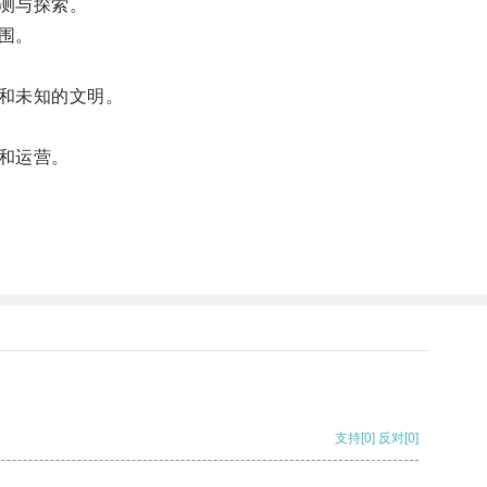
测与探索。
围。
和未知的文明。
和运营。
支持
[0]
反对
[0]