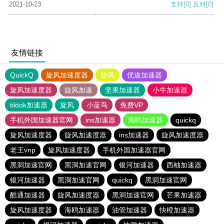
2021-10-23
支持
[0]
反对
[0]
友情链接
QuickQ
旋风加速度器
旋风
优途加速器
旋风加速度器
旋风加速
坚果加速器
小牛加速器
tiktok加速器
旋风
小蓝鸟
免费VP
手机外国加速器官网
ins加速器
海鸥加速器
quickq
旋风加速度器
旋风加速度器
ins加速器
旋风加速度器
老王vnp
旋风加速度器
手机外国加速器官网
黑洞加速官网
黑洞加速官网
银河加速器
西柚加速器
银河加速器
黑洞加速官网
quickq
黑洞加速官网
酷通加速器
旋风加速度器
黑洞加速官网
芒果加速器
旋风加速度器
海鸥加速器
油管加速器
快橙加速器