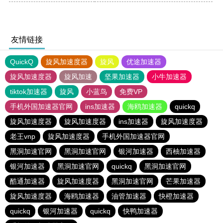
友情链接
QuickQ
旋风加速度器
旋风
优途加速器
旋风加速度器
旋风加速
坚果加速器
小牛加速器
tiktok加速器
旋风
小蓝鸟
免费VP
手机外国加速器官网
ins加速器
海鸥加速器
quickq
旋风加速度器
旋风加速度器
ins加速器
旋风加速度器
老王vnp
旋风加速度器
手机外国加速器官网
黑洞加速官网
黑洞加速官网
银河加速器
西柚加速器
银河加速器
黑洞加速官网
quickq
黑洞加速官网
酷通加速器
旋风加速度器
黑洞加速官网
芒果加速器
旋风加速度器
海鸥加速器
油管加速器
快橙加速器
quickq
银河加速器
quickq
快鸭加速器