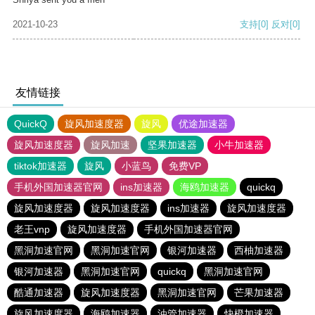
2021-10-23
支持
[0]
反对
[0]
友情链接
QuickQ
旋风加速度器
旋风
优途加速器
旋风加速度器
旋风加速
坚果加速器
小牛加速器
tiktok加速器
旋风
小蓝鸟
免费VP
手机外国加速器官网
ins加速器
海鸥加速器
quickq
旋风加速度器
旋风加速度器
ins加速器
旋风加速度器
老王vnp
旋风加速度器
手机外国加速器官网
黑洞加速官网
黑洞加速官网
银河加速器
西柚加速器
银河加速器
黑洞加速官网
quickq
黑洞加速官网
酷通加速器
旋风加速度器
黑洞加速官网
芒果加速器
旋风加速度器
海鸥加速器
油管加速器
快橙加速器