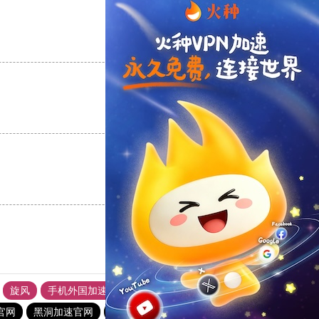
支持
[0]
反对
[0]
支持
[0]
反对
[0]
支持
[0]
反对
[0]
旋风
手机外国加速器官网
ins加速器
海鸥加速器
官网
黑洞加速官网
银河加速器
西柚加速器
银河加速器