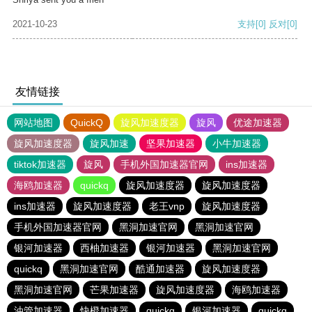
2021-10-23
支持
[0]
反对
[0]
友情链接
网站地图
QuickQ
旋风加速度器
旋风
优途加速器
旋风加速度器
旋风加速
坚果加速器
小牛加速器
tiktok加速器
旋风
手机外国加速器官网
ins加速器
海鸥加速器
quickq
旋风加速度器
旋风加速度器
ins加速器
旋风加速度器
老王vnp
旋风加速度器
手机外国加速器官网
黑洞加速官网
黑洞加速官网
银河加速器
西柚加速器
银河加速器
黑洞加速官网
quickq
黑洞加速官网
酷通加速器
旋风加速度器
黑洞加速官网
芒果加速器
旋风加速度器
海鸥加速器
油管加速器
快橙加速器
quickq
银河加速器
quickq