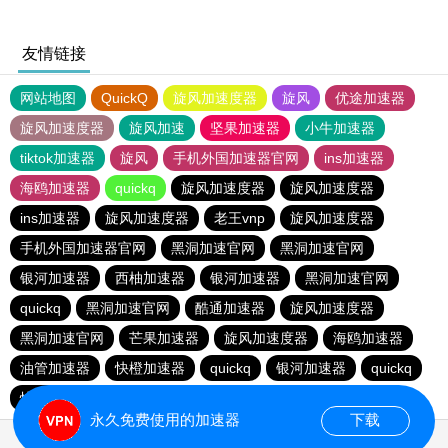
友情链接
网站地图
QuickQ
旋风加速度器
旋风
优途加速器
旋风加速度器
旋风加速
坚果加速器
小牛加速器
tiktok加速器
旋风
手机外国加速器官网
ins加速器
海鸥加速器
quickq
旋风加速度器
旋风加速度器
ins加速器
旋风加速度器
老王vnp
旋风加速度器
手机外国加速器官网
黑洞加速官网
黑洞加速官网
银河加速器
西柚加速器
银河加速器
黑洞加速官网
quickq
黑洞加速官网
酷通加速器
旋风加速度器
黑洞加速官网
芒果加速器
旋风加速度器
海鸥加速器
油管加速器
快橙加速器
quickq
银河加速器
quickq
快鸭加速器
手机外国加速器官网
永久免费使用的加速器
下载